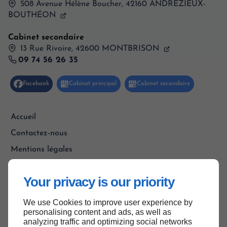
508 Avenue Hélène Boucher,
42160
ANDRÉZIEUX-
BOUTHÉON
Cabinet secondaire
13 Rue Rivoire, 42600 MONTBRISON
09 74 56 26 35
Accueil
Contactez-nous
Mentions légales
Plan du site
Your privacy is our priority
We use Cookies to improve user experience by
Haut de page
personalising content and ads, as well as
analyzing traffic and optimizing social networks