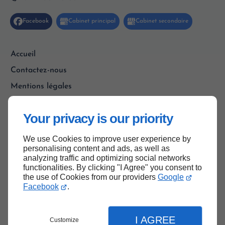
Accueil
Contactez-nous
Mentions légales
Plan du site
Your privacy is our priority
We use Cookies to improve user experience by
Haut de page
personalising content and ads, as well as
analyzing traffic and optimizing social networks
functionalities. By clicking "I Agree" you consent to
the use of Cookies from our providers
Google
Facebook
.
I AGREE
Customize