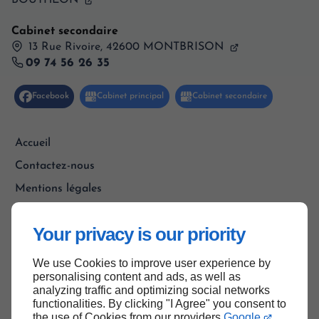
Cabinet secondaire
13 Rue Rivoire, 42600 MONTBRISON
09 74 56 26 35
Accueil
Contactez-nous
Mentions légales
Plan du site
Your privacy is our priority
We use Cookies to improve user experience by
Haut de page
personalising content and ads, as well as
analyzing traffic and optimizing social networks
functionalities. By clicking "I Agree" you consent to
the use of Cookies from our providers
Google