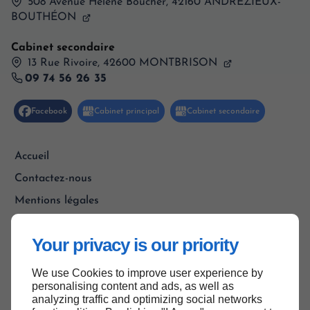
508 Avenue Hélène Boucher,
42160
ANDRÉZIEUX-
BOUTHÉON
Cabinet secondaire
13 Rue Rivoire, 42600 MONTBRISON
09 74 56 26 35
Accueil
Contactez-nous
Mentions légales
Plan du site
Your privacy is our priority
We use Cookies to improve user experience by
Haut de page
personalising content and ads, as well as
analyzing traffic and optimizing social networks