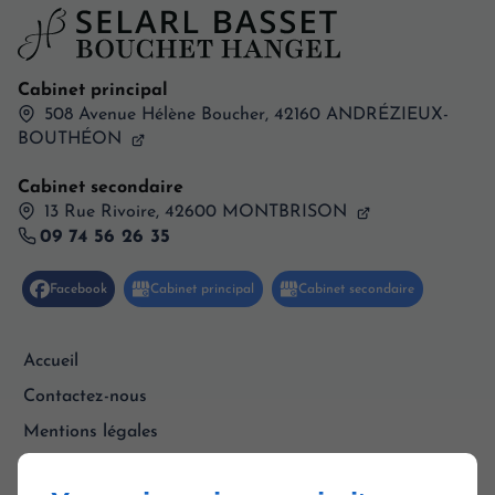
Cabinet principal
508 Avenue Hélène Boucher,
42160
ANDRÉZIEUX-
BOUTHÉON
Cabinet secondaire
13 Rue Rivoire, 42600 MONTBRISON
09 74 56 26 35
Accueil
Contactez-nous
Mentions légales
Plan du site