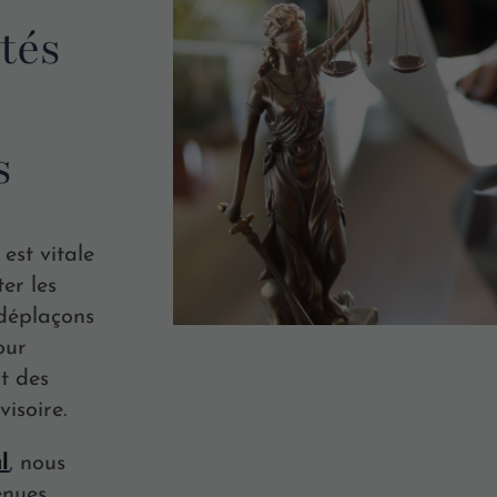
rtés
s
est vitale
er les
 déplaçons
our
ct des
visoire.
l
, nous
enues