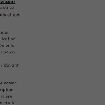
fenseur
ntative
its et des
 pour
lication
éléments
dique en
ur devant
e casier
iption,
arrière
nstruite