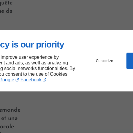
quête
ue de
cy is our priority
 improve user experience by
Customize
nt and ads, as well as analyzing
d-
ng social networks functionalities. By
you consent to the use of Cookies
Google
Facebook
.
 demande
 et une
locale