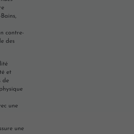
re
-Bains,
n contre-
le des
ité
té et
s de
 physique
vec une
ssure une