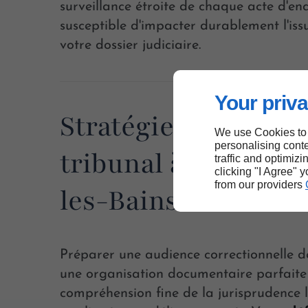
surveillance étroite de chaque acte d'en
susceptible d'impacter durablement l'iss
votre dossier judiciaire.
Your priva
Stratégie devant le
We use Cookies to
personalising conte
tribunal à Montron
traffic and optimizi
clicking "I Agree" 
from our providers
les-Bains
Préparer une audience correctionnelle
une organisation documentaire parfaite
compréhension fine de la jurisprudence 