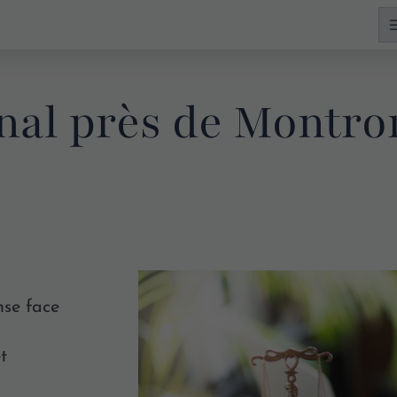
énal près de Montr
nse face
t