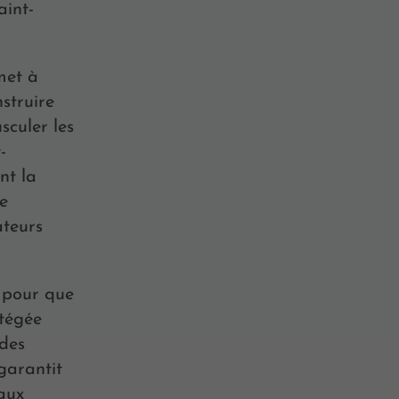
aint-
met à
struire
sculer les
-
nt la
de
ateurs
 pour que
otégée
 des
garantit
 aux