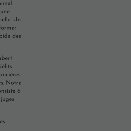
onnel
 une
elle. Un
sformer
pide des
mbert
élits
nancières
s. Notre
onsiste à
 juges
es