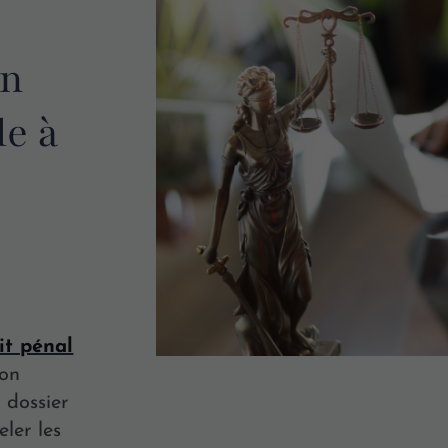
en
le à
it pénal
ion
 dossier
ler les