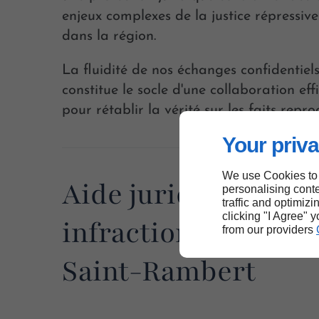
enjeux complexes de la justice répressi
dans la région.
La fluidité de nos échanges confidentiel
constitue le socle d'une collaboration eff
pour rétablir la vérité sur les faits repro
Your priva
We use Cookies to
Aide juridique pou
personalising conte
traffic and optimizi
clicking "I Agree" 
infractions à Saint-
from our providers
Saint-Rambert