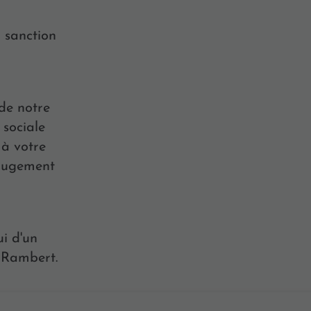
a sanction
 de notre
 sociale
 à votre
 jugement
r
ui d'un
t-Rambert.