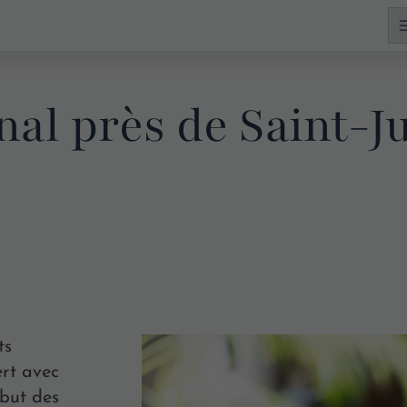
nal près de Saint-J
ts
rt avec
ébut des