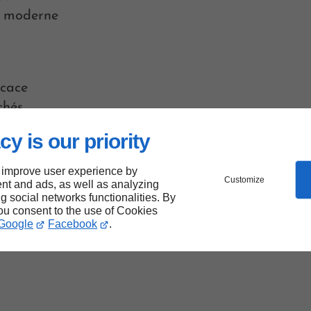
ve moderne
s
icace
chés.
cy is our priority
 improve user experience by
r
Customize
nt and ads, as well as analyzing
ng social networks functionalities. By
you consent to the use of Cookies
Just-
Google
Facebook
.