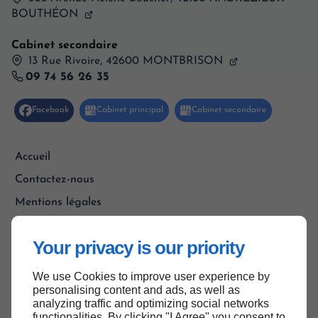
BOUTHÉON
Cabinet secondaire
13 Rue Rivoire, 42600 MONTBRISON
09 74 56 26 35
Accueil
Contactez-nous
Mentions légales
Plan du site
Your privacy is our priority
We use Cookies to improve user experience by
Haut de page
personalising content and ads, as well as
analyzing traffic and optimizing social networks
functionalities. By clicking "I Agree" you consent to