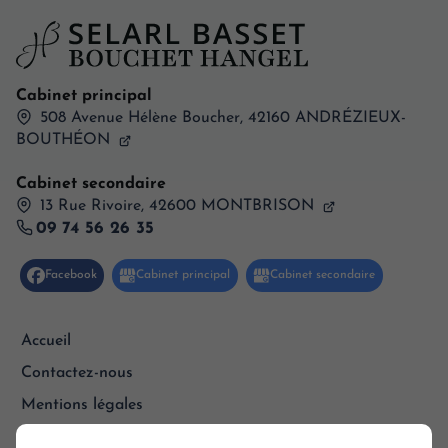
Cabinet principal
508 Avenue Hélène Boucher,
42160
ANDRÉZIEUX-
BOUTHÉON
Cabinet secondaire
13 Rue Rivoire, 42600 MONTBRISON
09 74 56 26 35
Accueil
Contactez-nous
Mentions légales
Plan du site